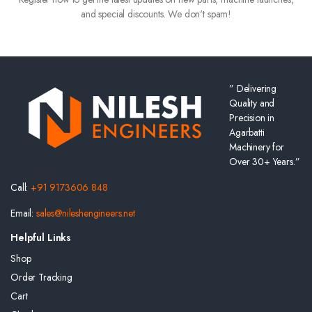
and special discounts. We don't spam!
” Delivering
Quality and
Precision in
Agarbatti
Machinery for
Over 30+ Years.”
Call:
+91 9173606 848
Email:
sales@nileshengineers.net
Helpful Links
Shop
Order Tracking
Cart