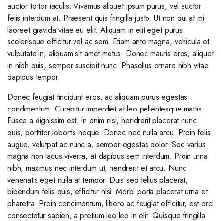
auctor tortor iaculis. Vivamus aliquet ipsum purus, vel auctor
felis interdum at. Praesent quis fringilla justo. Ut non dui at mi
laoreet gravida vitae eu elit. Aliquam in elit eget purus
scelerisque efficitur vel ac sem. Etiam ante magna, vehicula et
vulputate in, aliquam sit amet metus. Donec mauris eros, aliquet
in nibh quis, semper suscipit nunc. Phasellus ornare nibh vitae
dapibus tempor.
Donec feugiat tincidunt eros, ac aliquam purus egestas
condimentum. Curabitur imperdiet at leo pellentesque mattis.
Fusce a dignissim est. In enim nisi, hendrerit placerat nunc
quis, porttitor lobortis neque. Donec nec nulla arcu. Proin felis
augue, volutpat ac nunc a, semper egestas dolor. Sed varius
magna non lacus viverra, at dapibus sem interdum. Proin urna
nibh, maximus nec interdum ut, hendrerit et arcu. Nunc
venenatis eget nulla at tempor. Duis sed tellus placerat,
bibendum felis quis, efficitur nisi. Morbi porta placerat urna et
pharetra. Proin condimentum, libero ac feugiat efficitur, est orci
consectetur sapien, a pretium leo leo in elit. Quisque fringilla